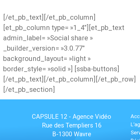
[/et_pb_text][/et_pb_column]
[et_pb_column type= »1_4″][et_pb_text
admin_label= »Social share »
_builder_version= »3.0.77″
background_layout= »light »
border_style= »solid »] [ssba-buttons]
[/et_pb_text][/et_pb_column][/et_pb_row]
[/et_pb_section]
CAPSULE 12 - Agence Vidéo
Acc
L’a
Rue des Templiers 16
Ser
B-1300 Wavre