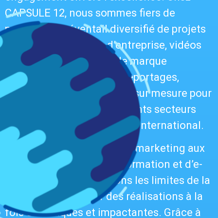
CAPSULE 12, nous sommes fiers de
présenter un éventail diversifié de projets
audiovisuels : vidéos d’entreprise, vidéos
institutionnelles, films de marque
employeur, tournages et reportages,
animations 2D/3D, conçus sur mesure pour
nos clients issus de différents secteurs
d’activité en Belgique et à l’international.
Des vidéos percutantes de marketing aux
contenus captivants de formation et d’e-
learning, nous repoussons les limites de la
créativité pour offrir des réalisations à la
fois esthétiques et impactantes. Grâce à