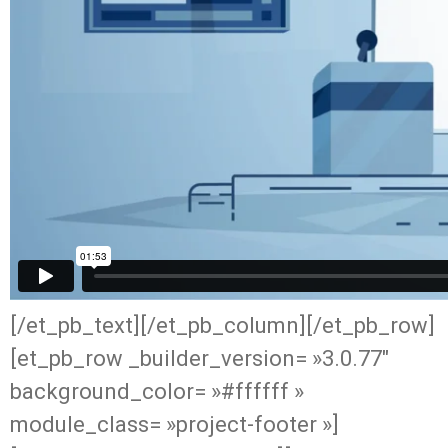
[/et_pb_text][/et_pb_column][/et_pb_row]
[et_pb_row _builder_version= »3.0.77″
background_color= »#ffffff »
module_class= »project-footer »]