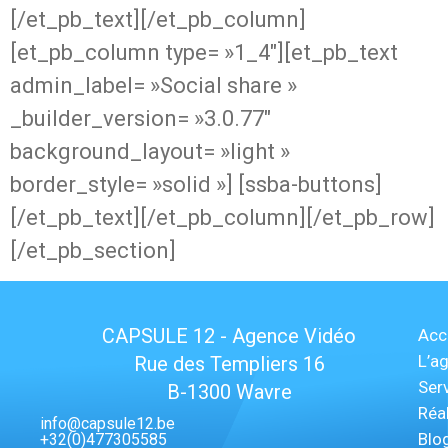
[/et_pb_text][/et_pb_column]
[et_pb_column type= »1_4″][et_pb_text
admin_label= »Social share »
_builder_version= »3.0.77″
background_layout= »light »
border_style= »solid »] [ssba-buttons]
[/et_pb_text][/et_pb_column][/et_pb_row]
[/et_pb_section]
CAPSULE 12 - Agence Vidéo
Acc
L’a
Rue des Templiers 16
Ser
B-1300 Wavre
Réa
info@capsule12.be
Blo
+32(0)477305585