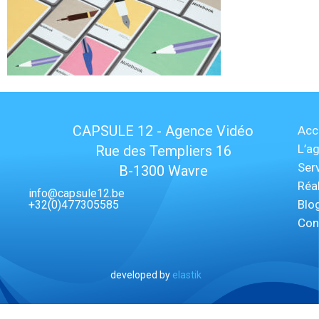
CAPSULE 12 - Agence Vidéo
Acc
L’a
Rue des Templiers 16
Ser
B-1300 Wavre
Réa
info@capsule12.be
Blo
+32(0)477305585
Con
developed by
elastik